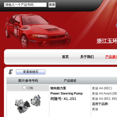
请输入一个产品号码
浙江玉
首页
关于我们
产品展
查看购物车
图片/参考号码
产品描述
订购
转向助力泵
奥迪
A4 (8EC)
Power Steering Pump
奥迪
A4 Avant (8E
柯隆号: KL-251
奥迪
A4 (8E2, B6)
适用于品牌:
奥迪